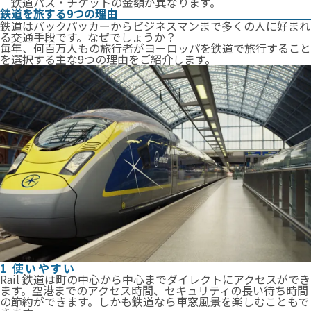
鉄道パス・チケットの⾦額が異なります。
鉄道を旅する9つの理由
鉄道はバックパッカーからビジネスマンまで多くの人に好まれ
る交通手段です。なぜでしょうか？
毎年、何百万人もの旅行者がヨーロッパを鉄道で旅行すること
を選択する主な9つの理由をご紹介します。
1 使いやすい
Rail 鉄道は町の中心から中心までダイレクトにアクセスができ
ます。空港までのアクセス時間、セキュリティの長い待ち時間
の節約ができます。しかも鉄道なら車窓風景を楽しむこともで