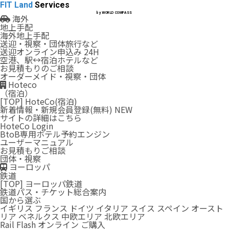
FIT Land
Services
by WORLD COMPASS
海外
地上手配
海外地上手配
送迎・視察・団体旅行など
送迎オンライン申込み
24H
空港、駅↔︎宿泊ホテルなど
お見積もりのご相談
オーダーメイド・視察・団体
Hoteco
（宿泊）
[TOP] HoteCo(宿泊)
新着情報・新規会員登録(無料)
NEW
サイトの詳細はこちら
HoteCo
Login
BtoB専用ホテル予約エンジン
ユーザーマニュアル
お見積もりご相談
団体・視察
ヨーロッパ
鉄道
[TOP] ヨーロッパ鉄道
鉄道パス・チケット総合案内
国から選ぶ
イギリス
フランス
ドイツ
イタリア
スイス
スペイン
オースト
リア
ベネルクス
中欧エリア
北欧エリア
Rail Flash オンライン ご購入