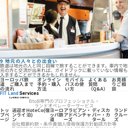
9 地元の人々との出会い
鉄道は地元の人と同じ目線で旅することができます。車内で地
元の方と交流が出来れば、ガイドブックに載っていない情報も
入手することができるかもしれません。
ヨーロッパ鉄
オンライン
モバイル
よくある
お見積
道 ご購入まで
予約・購入
パスの使
質問
りご相
の流れ
方法
い方
（Q&A）
談
FIT Land
Services
by WORLD COMPASS
BtoB専門のプロフェッショナル・
ランドオペレーターサービス
トッ
送迎オ
HoteCo(宿
ヨーロ
アラビアン・
ディスカ
ランド
プペ
ンライ
泊)
ッパ鉄
アドベンチャ
バー・カ
クルー
ージ
ン
道
ーズ
タール
ズ
会社概要
約款・条件書
個人情報保護方針
勧誘方針等