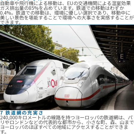
自動車や飛行機による移動は、EUの交通機関による温室効果
ガス排出量の85%を占めています。鉄道での移動はわずか
0.4%。鉄道での移動は、環境に優しい選択であり、移動中に
美しい景色を堪能することで環境への大事さを実感することが
できます。
7 鉄道網の充実さ
240,000キロメートルの線路を持つヨーロッパの鉄道網は、パ
リやロンドンなどの代表的な都市から、小さな町、森、山まで
ヨーロッパのほぼすべての地域にアクセスすることができま
す。