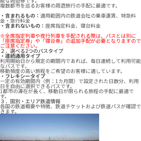
能な周遊券です。
複数都市を巡るお客様の周遊旅行の手配に最適です。
・含まれるもの：
適用範囲内の鉄道会社の乗車運賃、特急料
金・急行料金
・含まれないもの：
座席指定料金、寝台料金
※全席指定列車や夜行列車を手配される際は、パスとは別に
「座席指定券」や「寝台券」の追加手配が必要となりますので
ご注意ください。
２．選べる2つのパスタイプ
・連続通用タイプ
利用開始日から規定の期間内であれば、毎日連続して利用可能
なパスです。
移動頻度の高い旅程をご希望のお客様に適しています。
・フレキシータイプ
一定の有効期間内（例：1カ月間）で設定された日数分、利用
日を自由に選択できるパスです。
1都市の滞在が長く、移動日が限られる旅程の手配に最適で
す。
３．国別・エリア鉄道情報
各国の鉄道概要や特徴、鉄道チケットおよび鉄道パスが確認で
きます。