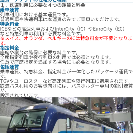
１．鉄道利用に必要な４つの運賃と料金
乗車運賃
列車利用における基本運賃です。
普通列車や快速列車は本運賃のみでご乗車いただけます。
特急料金
ICEなどの高速列車およびInterCity（IC）やEuroCity（EC）
など特急列車の利用に必要な料金です。
※スイス、オランダ、ベルギーのICは特急料金が不要となりま
す。
指定料金
座席や寝台の確保に必要な料金です。
全席指定列車や夜行列車の利用では必須となります。
任意で座席指定を追加する場合にも必要となります。
包括運賃
乗車運賃、特急料金、指定料金が一体化したパッケージ運賃で
す。
TGVやユーロスターなど高速列車や夜行列車に適用されます。
鉄道パス利用のお客様向けには、パスホルダー専用の割引運賃
が、
設定されています。