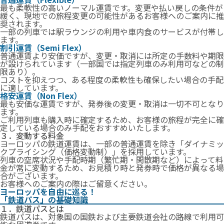
最も柔軟性の高いノーマル運賃です。変更や払い戻しの条件が
緩く、現地での旅程変更の可能性があるお客様へのご案内に推
奨されます。
一部の列車では駅ラウンジの利用や車内食のサービスが付帯し
ます。
割引運賃（Semi Flex）
普通運賃より安価ですが、変更・取消には所定の手数料や期限
が設けられています（一部国では指定列車のみ利用可などの制
限あり）。
コストを抑えつつ、ある程度の柔軟性も確保したい場合の手配
に適しています。
格安運賃（Non Flex）
最も安価な運賃ですが、発券後の変更・取消は一切不可となり
ます。
ご利用列車も購入時に確定するため、お客様の旅程が完全に確
定している場合のみ手配をおすすめいたします。
３．変動する料金
ヨーロッパの鉄道運賃は、一部の普通運賃を除き「ダイナミッ
クプライシング（価格変動制）」を採用しています。
列車の空席状況や手配時期（繁忙期・閑散期など）によって料
金が常に変動するため、お見積り時と発券時で価格が異なる場
合がございます。
お客様へのご案内の際はご留意ください。
ヨーロッパを自由に巡る！
「鉄道パス」の基礎知識
１．鉄道パスとは
鉄道パスは、対象国の国鉄および主要鉄道会社の路線で利用可