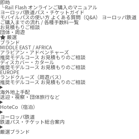
即時
└Rail Flash オンラインご購入のマニュアル
ヨーロッパ鉄道パス・チケットガイド
モバイルパスの使い方
よくある質問（Q&A）
ヨーロッパ鉄道
ご購入までの流れ / 各種手数料一覧
お見積もりご相談
団体・周遊
厳選
ブランド
MIDDLE EAST / AFRICA
アラビアン・アドベンチャーズ
推奨モデルコース
お見積もりのご相談
ディスカバー・カタール
推奨モデルコース
お見積もりのご相談
EUROPE
ランドクルーズ（周遊バス）
推奨モデルコース
お見積もりのご相談
海外地上手配
送迎・視察・団体旅行など
HoteCo（宿泊）
ヨーロッパ鉄道
鉄道パス・チケット総合案内
厳選ブランド