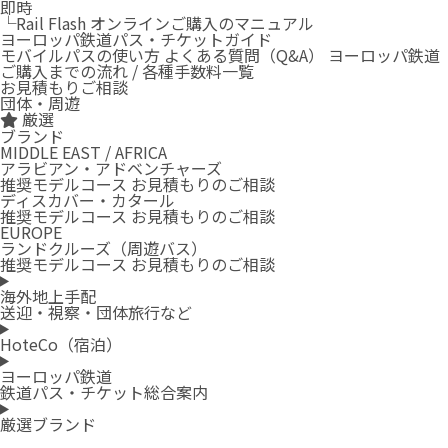
即時
└Rail Flash オンラインご購入のマニュアル
ヨーロッパ鉄道パス・チケットガイド
モバイルパスの使い方
よくある質問（Q&A）
ヨーロッパ鉄道
ご購入までの流れ / 各種手数料一覧
お見積もりご相談
団体・周遊
厳選
ブランド
MIDDLE EAST / AFRICA
アラビアン・アドベンチャーズ
推奨モデルコース
お見積もりのご相談
ディスカバー・カタール
推奨モデルコース
お見積もりのご相談
EUROPE
ランドクルーズ（周遊バス）
推奨モデルコース
お見積もりのご相談
海外地上手配
送迎・視察・団体旅行など
HoteCo（宿泊）
ヨーロッパ鉄道
鉄道パス・チケット総合案内
厳選ブランド