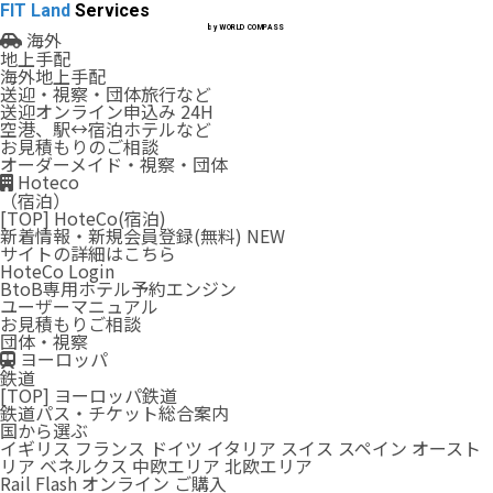
FIT Land
Services
by WORLD COMPASS
海外
地上手配
海外地上手配
送迎・視察・団体旅行など
送迎オンライン申込み
24H
空港、駅↔︎宿泊ホテルなど
お見積もりのご相談
オーダーメイド・視察・団体
Hoteco
（宿泊）
[TOP] HoteCo(宿泊)
新着情報・新規会員登録(無料)
NEW
サイトの詳細はこちら
HoteCo
Login
BtoB専用ホテル予約エンジン
ユーザーマニュアル
お見積もりご相談
団体・視察
ヨーロッパ
鉄道
[TOP] ヨーロッパ鉄道
鉄道パス・チケット総合案内
国から選ぶ
イギリス
フランス
ドイツ
イタリア
スイス
スペイン
オースト
リア
ベネルクス
中欧エリア
北欧エリア
Rail Flash オンライン ご購入