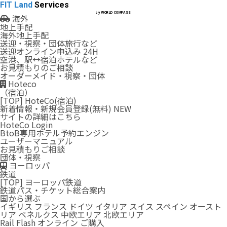
FIT Land
Services
by WORLD COMPASS
海外
地上手配
海外地上手配
送迎・視察・団体旅行など
送迎オンライン申込み
24H
空港、駅↔︎宿泊ホテルなど
お見積もりのご相談
オーダーメイド・視察・団体
Hoteco
（宿泊）
[TOP] HoteCo(宿泊)
新着情報・新規会員登録(無料)
NEW
サイトの詳細はこちら
HoteCo
Login
BtoB専用ホテル予約エンジン
ユーザーマニュアル
お見積もりご相談
団体・視察
ヨーロッパ
鉄道
[TOP] ヨーロッパ鉄道
鉄道パス・チケット総合案内
国から選ぶ
イギリス
フランス
ドイツ
イタリア
スイス
スペイン
オースト
リア
ベネルクス
中欧エリア
北欧エリア
Rail Flash オンライン ご購入