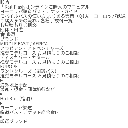
即時
└Rail Flash オンラインご購入のマニュアル
ヨーロッパ鉄道パス・チケットガイド
モバイルパスの使い方
よくある質問（Q&A）
ヨーロッパ鉄道
ご購入までの流れ / 各種手数料一覧
お見積もりご相談
団体・周遊
厳選
ブランド
MIDDLE EAST / AFRICA
アラビアン・アドベンチャーズ
推奨モデルコース
お見積もりのご相談
ディスカバー・カタール
推奨モデルコース
お見積もりのご相談
EUROPE
ランドクルーズ（周遊バス）
推奨モデルコース
お見積もりのご相談
海外地上手配
送迎・視察・団体旅行など
HoteCo（宿泊）
ヨーロッパ鉄道
鉄道パス・チケット総合案内
厳選ブランド