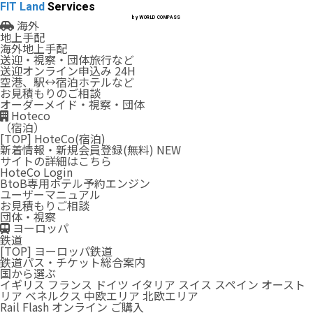
FIT Land
Services
by WORLD COMPASS
海外
地上手配
海外地上手配
送迎・視察・団体旅行など
送迎オンライン申込み
24H
空港、駅↔︎宿泊ホテルなど
お見積もりのご相談
オーダーメイド・視察・団体
Hoteco
（宿泊）
[TOP] HoteCo(宿泊)
新着情報・新規会員登録(無料)
NEW
サイトの詳細はこちら
HoteCo
Login
BtoB専用ホテル予約エンジン
ユーザーマニュアル
お見積もりご相談
団体・視察
ヨーロッパ
鉄道
[TOP] ヨーロッパ鉄道
鉄道パス・チケット総合案内
国から選ぶ
イギリス
フランス
ドイツ
イタリア
スイス
スペイン
オースト
リア
ベネルクス
中欧エリア
北欧エリア
Rail Flash オンライン ご購入