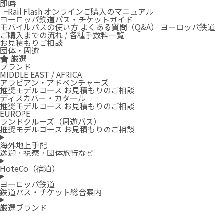
即時
└Rail Flash オンラインご購入のマニュアル
ヨーロッパ鉄道パス・チケットガイド
モバイルパスの使い方
よくある質問（Q&A）
ヨーロッパ鉄道
ご購入までの流れ / 各種手数料一覧
お見積もりご相談
団体・周遊
厳選
ブランド
MIDDLE EAST / AFRICA
アラビアン・アドベンチャーズ
推奨モデルコース
お見積もりのご相談
ディスカバー・カタール
推奨モデルコース
お見積もりのご相談
EUROPE
ランドクルーズ（周遊バス）
推奨モデルコース
お見積もりのご相談
海外地上手配
送迎・視察・団体旅行など
HoteCo（宿泊）
ヨーロッパ鉄道
鉄道パス・チケット総合案内
厳選ブランド